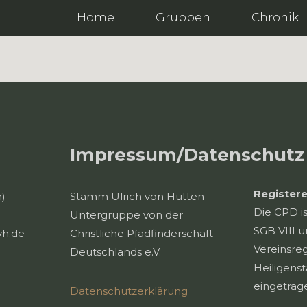
Home
Gruppen
Chronik
Impressum/Datenschutz
Registere
n)
Stamm Ulrich von Hutten
Die CPD i
Untergruppe von der
SGB VIII u
vh.de
Christliche Pfadfinderschaft
Vereinsreg
Deutschlands e.V.
Heiligens
eingetrag
Datenschutzerklärung