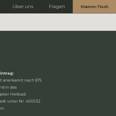
Über uns
Fragen
Stamm-Tisch
intrag:
st anerkannt nach §75
nd in das
ister Heilbad
tadt unter Nr. 400532
en.