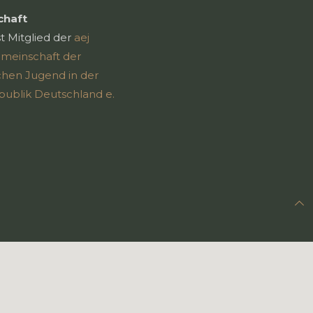
chaft
t Mitglied der
aej
emeinschaft der
chen Jugend in der
ublik Deutschland e.