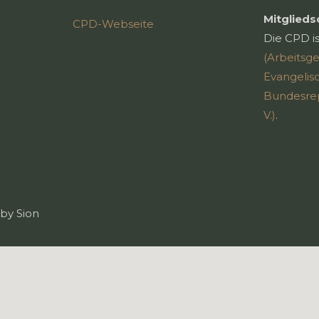
Mitglieds
CPD-Webseite
Die CPD is
(Arbeitsg
Evangelis
Bundesrep
V.)
.
by Sion